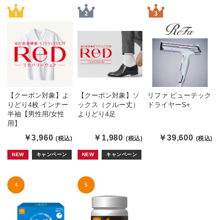
【クーポン対象】よ
【クーポン対象】ソ
リファ ビューテック
りどり4枚 インナー
ックス（クルー丈）
ドライヤーS+
半袖【男性用/女性
よりどり4足
用】
￥3,960
￥1,980
￥39,600
(税込)
(税込)
(税込)
NEW
キャンペーン
NEW
キャンペーン
4
5