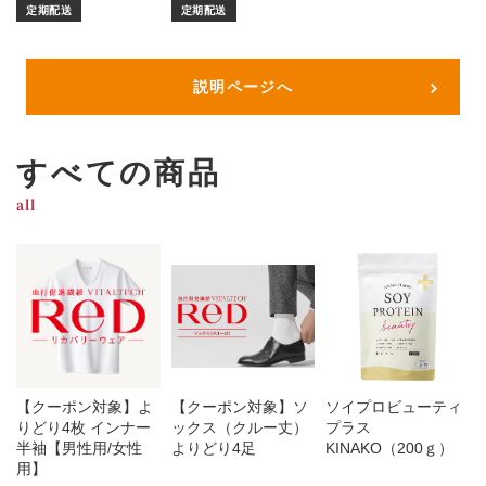
定期配送
定期配送
説明ページへ
すべての商品
all
【クーポン対象】よ
【クーポン対象】ソ
ソイプロビューティ
りどり4枚 インナー
ックス（クルー丈）
プラス
半袖【男性用/女性
よりどり4足
KINAKO（200ｇ）
用】