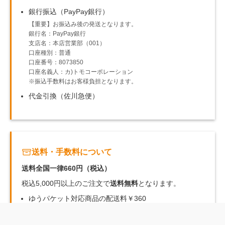
銀行振込（PayPay銀行）
【重要】お振込み後の発送となります。
銀行名：PayPay銀行
支店名：本店営業部（001）
口座種別：普通
口座番号：8073850
口座名義人：カ)トモコーポレーション
※振込手数料はお客様負担となります。
代金引換（佐川急便）
送料・手数料について
送料全国一律660円（税込）
税込5,000円以上のご注文で
送料無料
となります。
ゆうパケット対応商品の配送料￥360
お届け先の郵便受けに配達いたします。
※離島・沖縄は別途中継料がかかります。