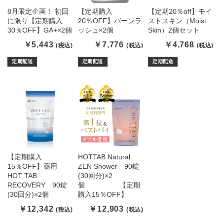
8月限定企画！ 初回
【定期購入
【定期20％off】モイ
に限り【定期購入
20％OFF】バーンラ
ストスキン（Moist
30％OFF】GA+×2個
ッシュ×2個
Skin）2個セット
￥5,443
￥7,776
￥4,768
(税込)
(税込)
(税込)
定期配送
定期配送
定期配送
【定期購入
HOTTAB Natural
15％OFF】薬用
ZEN Shower 90錠
HOT TAB
(30回分)×2
RECOVERY 90錠
個 【定期
(30回分)×2個
購入15％OFF】
￥12,342
￥12,903
(税込)
(税込)